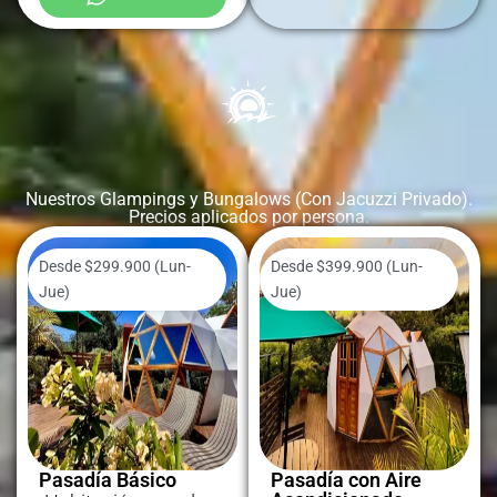
Nuestros Glampings y Bungalows (Con Jacuzzi Privado).
Precios aplicados por persona.
Desde $299.900 (Lun-
Desde $399.900 (Lun-
Jue)
Jue)
Pasadía Básico
Pasadía con Aire