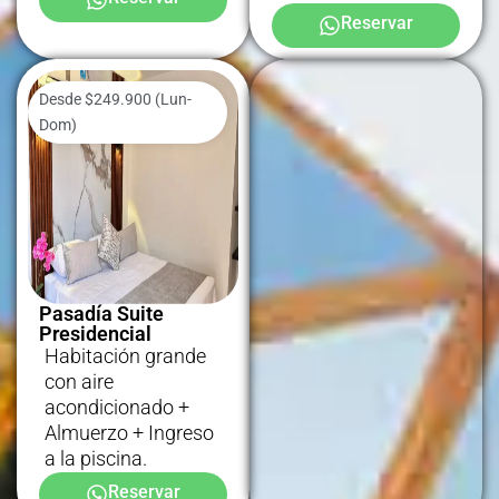
Reservar
2 camas
Desde $249.900 (Lun-
dobles
Dom)
Pasadía Suite
Presidencial
Habitación grande
con aire
acondicionado +
Almuerzo + Ingreso
a la piscina.
Reservar