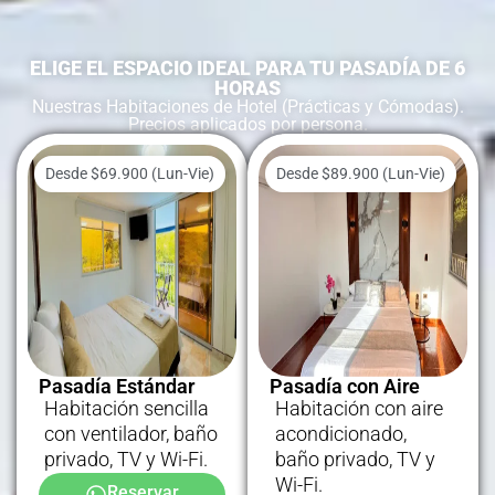
ELIGE EL ESPACIO IDEAL PARA TU PASADÍA DE 6
HORAS
Nuestras Habitaciones de Hotel (Prácticas y Cómodas).
Precios aplicados por persona.
Desde $69.900 (Lun-Vie)
Desde $89.900 (Lun-Vie)
Pasadía Estándar
Pasadía con Aire
Habitación sencilla
Habitación con aire
con ventilador, baño
acondicionado,
privado, TV y Wi-Fi.
baño privado, TV y
Wi-Fi.
Reservar